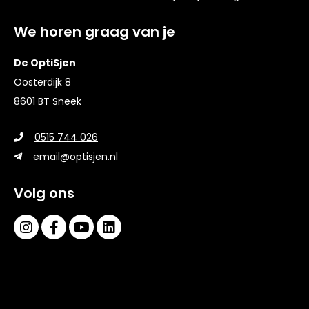
We horen graag van je
De OptiSjen
Oosterdijk 8
8601 BT Sneek
0515 744 026
email@optisjen.nl
Volg ons