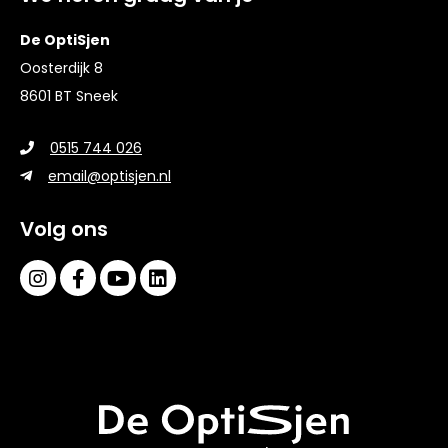
De OptiSjen
Oosterdijk 8
8601 BT Sneek
0515 744 026
email@optisjen.nl
Volg ons